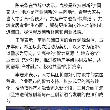
陈美华在致辞中表示，高校是科技创新的“国
家队”，地方是产业创新的“主阵地”。希望大家共
当人才引育“合伙人”，共建产才融合“快车道”，共
筑宜居宜业“生态圈”，期待更多海内外人才能够走
进浦口，尽情释放创新智慧和创业激情。
王晖表示，南航与浦口区的合作渊源深厚、成
果丰硕，希望以此次活动为契机，以人才为纽带、
以需求为导向，让高校的“智力资源”与地方的“产
业土壤”充分对接，推进校地产学研协同发展，共
同谱写“产才融合、校地共赢”的新篇章。
李志来表示，人才集团将做好引才聚才的氛围
营造、产业强市的智力支持、科技成果的高效转
化，推动教科产才融合迈入新阶段。王慧介绍了浦
口区推进科技创新与产业创新融合发展的做法和成
效。