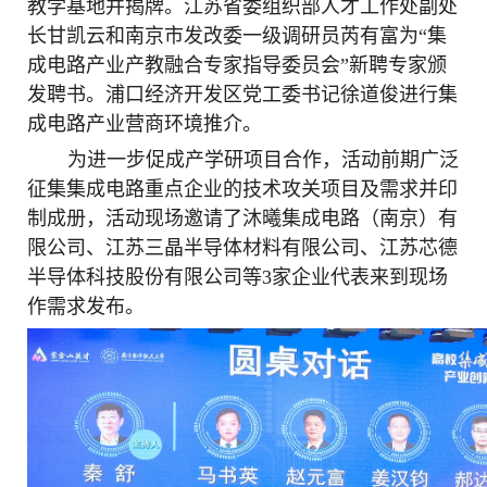
教学基地并揭牌。江苏省委组织部人才工作处副处
长甘凯云和南京市发改委一级调研员芮有富为“集
成电路产业产教融合专家指导委员会”新聘专家颁
发聘书。浦口经济开发区党工委书记徐道俊进行集
成电路产业营商环境推介。
为进一步促成产学研项目合作，活动前期广泛
征集集成电路重点企业的技术攻关项目及需求并印
制成册，活动现场邀请了沐曦集成电路（南京）有
限公司、江苏三晶半导体材料有限公司、江苏芯德
半导体科技股份有限公司等
3
家企业代表来到现场
作需求发布。