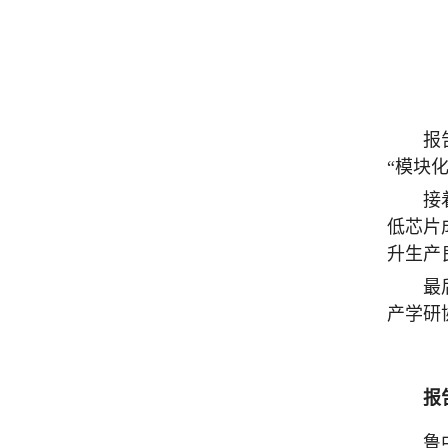
报
“模块
接
低芯片
升生产
最
产学研
报
鲁