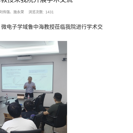
刘伟强、施永荣
浏览次数:
1431
）微电子学域鲁中海教授莅临我院进行学术交